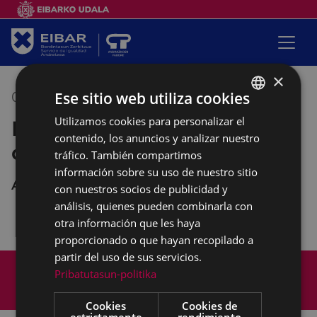
×
Ese sitio web utiliza cookies
08/10/2018
10:00
-
12:00
Utilizamos cookies para personalizar el
BASQUE
Empalabramiento: clases de
contenido, los anuncios y analizar nuestro
SPANISH
castellano
tráfico. También compartimos
información sobre su uso de nuestro sitio
Andretxea
con nuestros socios de publicidad y
análisis, quienes pueden combinarla con
otra información que les haya
proporcionado o que hayan recopilado a
partir del uso de sus servicios.
Mapa del Sitio
Aviso legal
Pribatutasun-politika
Política de cookies
Contacto
Accesibilidad
Cookies
Cookies de
estrictamente
rendimiento