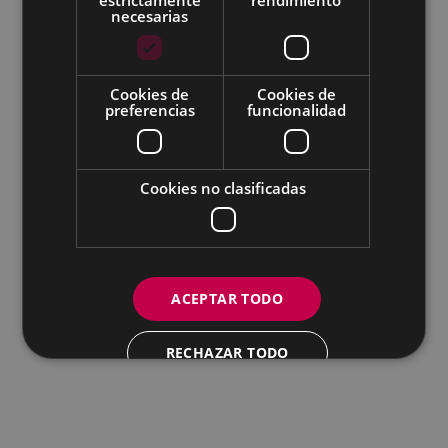
necesarias
Todas las redes sociales del Ayuntamiento
Cookies de
Cookies de
Eibarko Andretxea - Isasi kalea, 11 | 20600 Eibar
preferencias
funcionalidad
Andretxea: 943 54 39 38
Igualdad: 943 70 84 40
andretxea@eibar.eus
/
berdintasuna@eibar.eus
IFZ: P2003100A | DIR3 L01200300
Cookies no clasificadas
ACEPTAR TODO
RECHAZAR TODO
MOSTRAR DETALLES