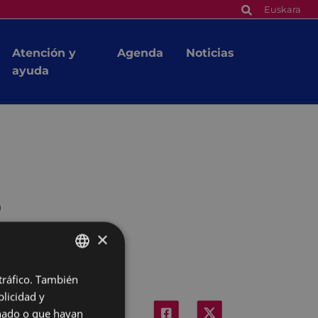
Euskara
Atención y
Agenda
Noticias
ayuda
o
×
 tráfico. También
BASQUE
licidad y
SPANISH
onado o que hayan