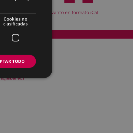
Descargar el evento en formato iCal
Cookies no
clasificadas
Accesibilidad
PTAR TODO
na@eibar.eus