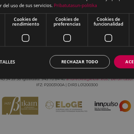
r del uso de sus servicios.
Pribatutasun-politika
Cookies de
Cookies de
Cookies de
rendimiento
preferencias
funcionalidad
Aviso legal
Política de cookies
Contacto
TALLES
RECHAZAR TODO
ACE
Todas las redes sociales del Ayuntamiento
Eibarko Andretxea - Isasi kalea, 11 | 20600 Eibar
43 54 39 38
Igualdad: 943 70 84 40
andretxea@eibar.eus
/
berdintasu
IFZ: P2003100A | DIR3 L01200300