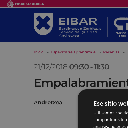
Inicio
Espacios de aprendizaje
Reservas
21/12/2018
09:30
-
11:30
Empalabramiento
Andretxea
Ese sitio we
Utilizamos cookie
compartimos infor
análisis, quiene