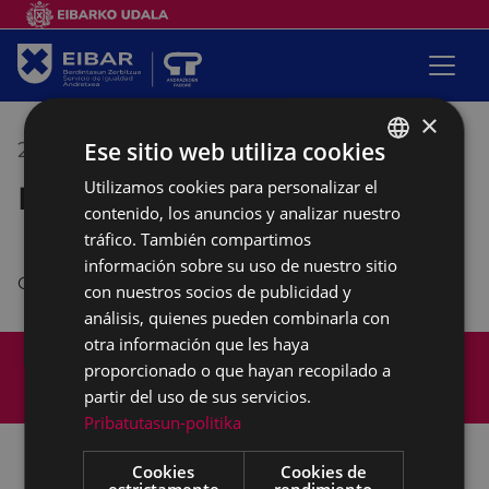
×
Ese sitio web utiliza cookies
28/09/2018
10:00
-
12:00
Utilizamos cookies para personalizar el
BASQUE
Empalabramiento
contenido, los anuncios y analizar nuestro
SPANISH
tráfico. También compartimos
información sobre su uso de nuestro sitio
Clases de castellano
con nuestros socios de publicidad y
análisis, quienes pueden combinarla con
otra información que les haya
Mapa del Sitio
Aviso legal
proporcionado o que hayan recopilado a
Política de cookies
Contacto
partir del uso de sus servicios.
Accesibilidad
Pribatutasun-politika
Cookies
Cookies de
estrictamente
rendimiento