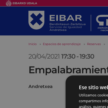
Inicio
Espacios de aprendizaje
Reservas
20/04/2021
17:30
-
19:30
Empalabramiento
Andretxea
Ese sitio we
Utilizamos cookie
compartimos infor
análisis, quiene