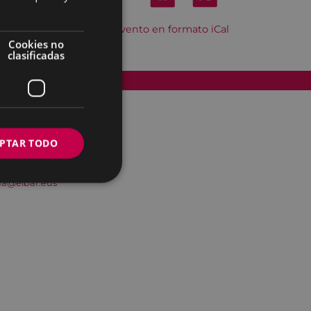
Descargar el evento en formato iCal
Cookies no
clasificadas
Accesibilidad
PTAR TODO
na@eibar.eus