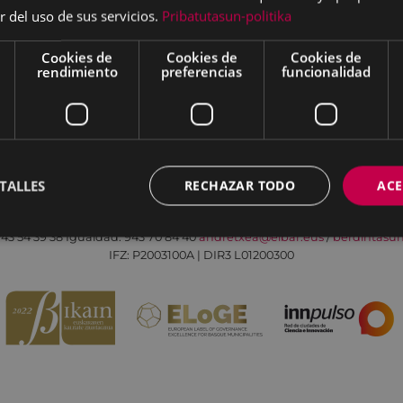
r del uso de sus servicios.
Pribatutasun-politika
Cookies de
Cookies de
Cookies de
rendimiento
preferencias
funcionalidad
Aviso legal
Política de cookies
Contacto
TALLES
RECHAZAR TODO
ACE
Todas las redes sociales del Ayuntamiento
Eibarko Andretxea - Isasi kalea, 11 | 20600 Eibar
43 54 39 38
Igualdad: 943 70 84 40
andretxea@eibar.eus
/
berdintasu
IFZ: P2003100A | DIR3 L01200300