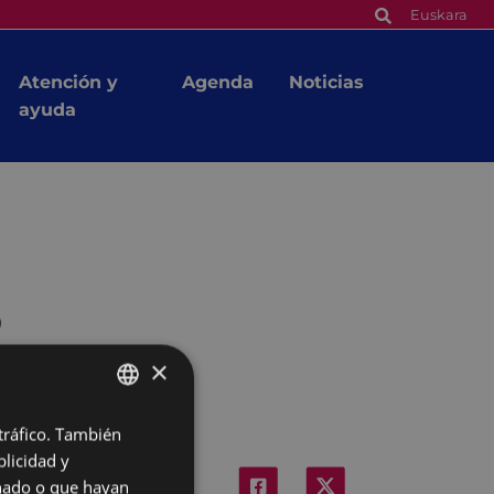
Euskara
Atención y
Agenda
Noticias
ayuda
o
×
 tráfico. También
BASQUE
licidad y
SPANISH
onado o que hayan