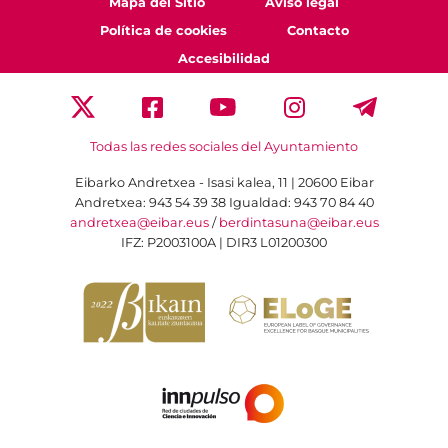
Mapa del Sitio
Aviso legal
Política de cookies
Contacto
Accesibilidad
Todas las redes sociales del Ayuntamiento
Eibarko Andretxea - Isasi kalea, 11 | 20600 Eibar
Andretxea: 943 54 39 38
Igualdad: 943 70 84 40
andretxea@eibar.eus
/
berdintasuna@eibar.eus
IFZ: P2003100A | DIR3 L01200300