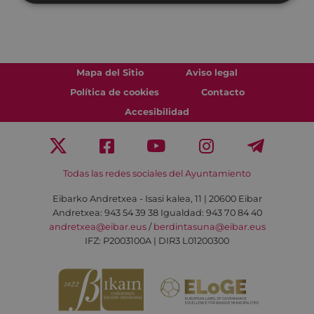
Mapa del Sitio
Aviso legal
Política de cookies
Contacto
Accesibilidad
Todas las redes sociales del Ayuntamiento
Eibarko Andretxea - Isasi kalea, 11 | 20600 Eibar
Andretxea: 943 54 39 38
Igualdad: 943 70 84 40
andretxea@eibar.eus
/
berdintasuna@eibar.eus
IFZ: P2003100A | DIR3 L01200300