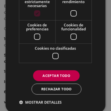
estrictamente
rendimiento
necesarias
El equipo de Rugby, ha dedicado la feria de la
cerveza de este año a visibilizar a las mujeres en el
deporte.
Cookies de
Cookies de
Cuándo:
el 15 de junio
preferencias
funcionalidad
10:30 - 13:30_ en Unbe:
torneo de rugby cinta (sin
contacto) dirigido a mujeres.
Cookies no clasificadas
Será gratuito y está dirigido a mujeres de
cualquier edad y condición física.
14:30_ Comida de mujeres
ACEPTAR TODO
Inscripción:
RECHAZAR TODO
627 95 96 58
www.eibarugby.com
MOSTRAR DETALLES