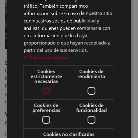
SPANISH
tráfico. También compartimos
información sobre su uso de nuestro sitio
con nuestros socios de publicidad y
análisis, quienes pueden combinarla con
otra información que les haya
proporcionado o que hayan recopilado a
partir del uso de sus servicios.
Pribatutasun-politika
Esta exposición identifica, documenta y difunde
historias de mujeres anónimas que viven, sufren,
Cookies
Cookies de
estrictamente
rendimiento
luchan y/o persisten en el conflicto armado, la paz
necesarias
fallida, la ocupación, la emergencia climática, el
empobrecimiento, la segregación y/o la violencia
racial y/o social.
Cookies de
Cookies de
preferencias
funcionalidad
Visita guiada de la exposición:
28 de noviembre,
jueves, a las 18:00.
Cookies no clasificadas
De la mano de Irantzu Pastor Ordoki e Igone