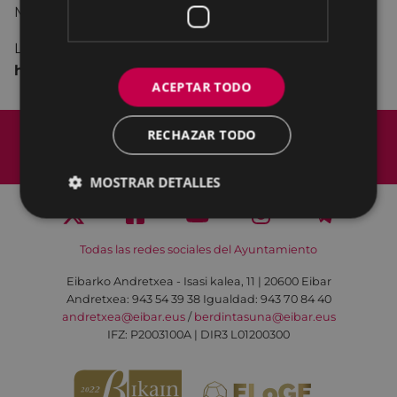
Mariezkurrena Fernández.
La actividad es abierta y gratuita y
estará expuesta
hasta el 29 de noviembre.
ACEPTAR TODO
Mapa del Sitio
Aviso legal
RECHAZAR TODO
Política de cookies
Contacto
Accesibilidad
MOSTRAR DETALLES
Todas las redes sociales del Ayuntamiento
Eibarko Andretxea - Isasi kalea, 11 | 20600 Eibar
Andretxea: 943 54 39 38
Igualdad: 943 70 84 40
andretxea@eibar.eus
/
berdintasuna@eibar.eus
IFZ: P2003100A | DIR3 L01200300