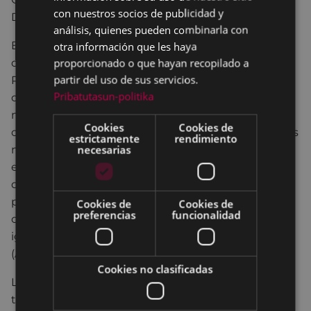
con nuestros socios de publicidad y
DESARROLLO
análisis, quienes pueden combinarla con
El río Indus nace en la cordillera del Himalaya y
otra información que les haya
proporcionado o que hayan recopilado a
desemboca en el Mar de Arabia; su lecho atraviesa
partir del uso de sus servicios.
Pakistán de norte a sur. Tomando el cauce el Indus
Pribatutasun-politika
como hilo conductor, esta exposición pone de
manifiesto la dimensión social que adquieren el
Cookies
Cookies de
calentamiento global y sus consiguientes desastres
estrictamente
rendimiento
necesarias
naturales en el país asiático, y los procesos de
empobrecimiento, violencia y pérdida de derechos
que conlleva. Porque Pakistán es un ejemplo
paradigmático para entender cuánto y cómo el
Cookies de
Cookies de
preferencias
funcionalidad
cambio climático obstaculiza el avance pleno e
igualitario de los países en vías de desarrollo
(Agenda 2030).
Cookies no clasificadas
La exposición se compone de información,
testimonios e imágenes recogidas sobre el terreno