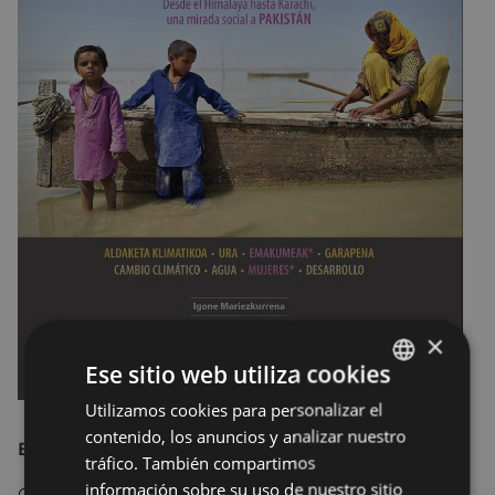
×
Ese sitio web utiliza cookies
Utilizamos cookies para personalizar el
BASQUE
contenido, los anuncios y analizar nuestro
SPANISH
EXPOSICIÓN
tráfico. También compartimos
información sobre su uso de nuestro sitio
CAMBIO CLIMÁTICO - AGUA - MUJERES* -