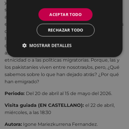
y en diferentes puntos a lo largo del cauce. Son
siete historias o realidades en total: una
ACEPTAR TODO
aproximación a los daños directos e indirectos que
el cambio climático provoca en los proyectos vitales
RECHAZAR TODO
de las personas que viven en la cuenca del río
Indus. Una propuesta para reflexionar sobre las
MOSTRAR DETALLES
diferentes manifestaciones de las violencias
asociadas a las variables de género, religión y
etnicidad o a las políticas migratorias. Porque, las y
los pakistaníes viven entre nosotras/os, pero, ¿Qué
sabemos sobre lo que han dejado atrás? ¿Por qué
han emigrado?
Periodo:
Del 20 de abril al 15 de mayo del 2026.
Visita guiada (EN CASTELLANO):
el 22 de abril,
miércoles, a las 18:30
Autora:
Igone Mariezkurrena Fernandez.