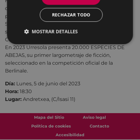
Festival de Málaga, donde POLVO SOMOS recibió
dos Biznagas, el premio del público y la mejor actriz
RECHAZAR TODO
para Goize Blanco.
Su último cortometraje, CUERDAS, fue
MOSTRAR DETALLES
seleccionado en la Semaine de la Critique de
Cannes y nominado al Goya.
En 2023 Urresola presenta 20.000 ESPECIES DE
ABEJAS, su primer largometraje de ficción,
seleccionado en la competición oficial de la
Berlinale.
Día:
Lunes, 5 de junio del 2023
Hora:
18:30
Lugar:
Andretxea, (C/Isasi 11)
Mapa del Sitio
Aviso legal
Política de cookies
Contacto
Accesibilidad