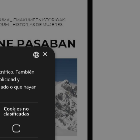
×
 tráfico. También
BASQUE
licidad y
SPANISH
onado o que hayan
Cookies no
clasificadas