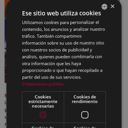
×
Ese sitio web utiliza cookies
Utilizamos cookies para personalizar el
BASQUE
contenido, los anuncios y analizar nuestro
SPANISH
tráfico. También compartimos
información sobre su uso de nuestro sitio
con nuestros socios de publicidad y
análisis, quienes pueden combinarla con
otra información que les haya
proporcionado o que hayan recopilado a
partir del uso de sus servicios.
Pribatutasun-politika
SexuBizi-Gune Morea
, espacio móvil que ofrece
Cookies
Cookies de
estrictamente
rendimiento
información, asesoramiento sexual y un lugar de
necesarias
protección ante las violencias machistas, estará
ubicada este 25 de mayo, sábado, de 12 de la
noche a 03:00 de la mañana en la Plaza de