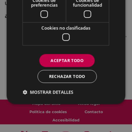
Cookies de
Cookies de
Unzaga.
preferencias
funcionalidad
¿Por qué acercarse al SexuBizi-Punto Morea?
Si quieres recibir información sobre sexualidad
Cookies no clasificadas
(erótica, placer, mitos, orientación, personalidad,
infecciones, enfermedades)
Si necesitas condones.
Necesitas asesoramiento profesional.
ACEPTAR TODO
Si quieres recibir información sobre violencia
sexista.
RECHAZAR TODO
Si has sufrido una agresión sexual, tendrás
un espacio de seguridad.
MOSTRAR DETALLES
Mapa del Sitio
Aviso legal
Política de cookies
Contacto
Accesibilidad