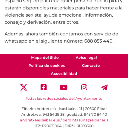
espacio seguro para cualquier persona que lo pida y
estarán disponibles materiales para hacer frente a la
violencia sexista: ayuda emocional, información,
consejo y derivación, entre otros.
Además, ahora también contamos con servicio de
whatsapp en el siguiente número: 688 853 440.
Mapa del Sitio
Aviso legal
Política de cookies
Contacto
Accesibilidad
Todas las redes sociales del Ayuntamiento
Eibarko Andretxea - Isasi kalea, 11 | 20600 Eibar
Andretxea: 943 54 39 38
Igualdad: 943 70 84 40
andretxea@eibar.eus
/
berdintasuna@eibar.eus
IFZ: P2003100A | DIR3 L01200300