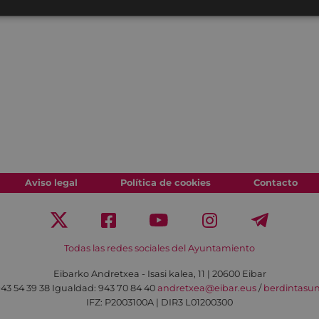
Aviso legal
Política de cookies
Contacto
Todas las redes sociales del Ayuntamiento
Eibarko Andretxea - Isasi kalea, 11 | 20600 Eibar
43 54 39 38
Igualdad: 943 70 84 40
andretxea@eibar.eus
/
berdintasu
IFZ: P2003100A | DIR3 L01200300