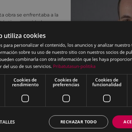
a obra se enfrentaba a la
auténtica capacidad
y de lo que los rodeaba.
b utiliza cookies
reformar, transformar o
scaba romper con la
s para personalizar el contenido, los anuncios y analizar nuestro
mación sobre su uso de nuestro sitio con nuestros socios de pub
e estaban invistiendo
s pueden combinarla con otra información que les haya proporci
«nuevas masculinidades».
r del uso de sus servicios.
Pribatutasun-politika
inismo
cobra si cabe
obre todo, lo coloca una
Cookies de
Cookies de
Cookies de
rendimiento
preferencias
funcionalidad
a para reelaborar la
s y el feminismo. En esta
ri Luz Esteban, se incluye
san los debates
tan los debates
TALLES
RECHAZAR TODO
ACE
prácticas radicales y