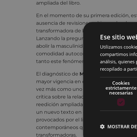
ampliada del libro.
En el momento de su primera edición, est
ausencia de revisiones críticas sobre la 
transformadora de los grupos de hombres 
Ese sitio we
Lanzando la pregunta incómoda sobre si 
abolir la masculinidad, Jokin Azpiazu bu
Utilizamos cookie
compartimos infor
comodidad autocomprensiva con la que s
análisis, quiene
tanto este fenómeno como la noción de 
recopilado a parti
El diagnóstico de
Masculinidades y fem
mayor vigencia en el contexto actual y, s
Cookies
estrictamente
vez más como uno de los puntos de partid
necesarias
crítica sobre la relación entre los hombre
reedición ampliada, con un prólogo de Ma
un nuevo texto en el que no solo se repa
provocados por el libro, sino que se apun
MOSTRAR DE
contemporáneos que deberían dar lugar a 
transformadoras.