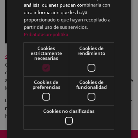
análisis, quienes pueden combinarla con
otra información que les haya
proporcionado o que hayan recopilado a
partir del uso de sus servicios.
Pribatutasun-politika
Cookies
Cookies de
estrictamente
rendimiento
Salón literario Itsaspeko bihotzak
,
(Asociación
necesarias
Galtzagorri)
la
exposición Mujeres inventoras
(Área
de Igualdad del Ayuntamiento de Basauri) y la
actuación de danza y música
Lo no manifestado,
de
Cookies de
Cookies de
preferencias
funcionalidad
la mano de Arantza Iglesias.
Las exposiciones se podrán visitar hasta el 30 de
marzo
, en la sala de exposiciones de Portalea, en el
Cookies no clasificadas
horario habitual.
Mapa del Sitio
Aviso legal