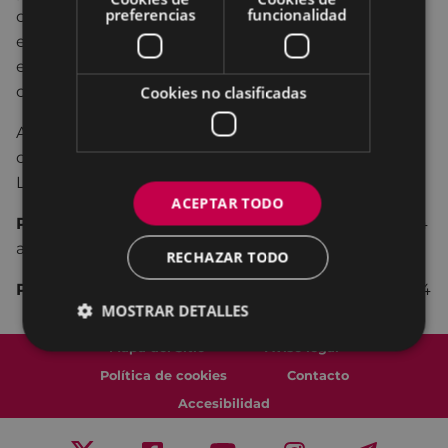
preferencias
funcionalidad
ofrece elementos para identificar las causas
estructurales y los impactos de las políticas que
están incidiendo en estas violencias hacia el
colectivo LGTBIQ+.
Cookies no clasificadas
A su vez, se ha querido recoger las claves para la
creación de estrategias con el fin de erradicar la
LGTBIQ+FOBIA.
ACEPTAR TODO
Presentación de la exposición:
18 de abril del 2024
a las 18:00.
RECHAZAR TODO
Plazo:
Del 19 de abril del 2024 al 8 de mayo del 2024
MOSTRAR DETALLES
Mapa del Sitio
Aviso legal
Política de cookies
Contacto
Accesibilidad