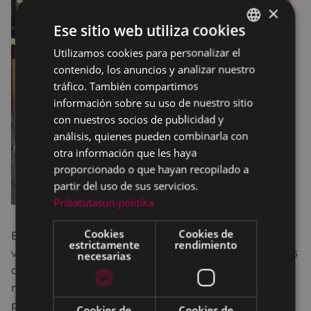
×
Ese sitio web utiliza cookies
Utilizamos cookies para personalizar el
BASQUE
contenido, los anuncios y analizar nuestro
SPANISH
tráfico. También compartimos
información sobre su uso de nuestro sitio
con nuestros socios de publicidad y
análisis, quienes pueden combinarla con
otra información que les haya
proporcionado o que hayan recopilado a
partir del uso de sus servicios.
Pribatutasun-politika
Cookies
Cookies de
Esta exposición de
Aldarte
tiene el objetivo de
estrictamente
rendimiento
visibilizar la LGTBIQ+fobia, discriminaciones y delitos
necesarias
de odio que pueda promover un análisis crítico y la
movilización de la ciudadanía en la denuncia y en la
promoción de los derechos LGTBIQ+. Además, nos
Cookies de
Cookies de