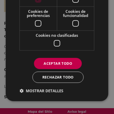
Cookies de
Cookies de
preferencias
funcionalidad
Presentación de cómic y coloquio: Viñetas de
Tortas y Bollos. Cómics lésbicos desde dos
Cookies no clasificadas
orillas.
Cómic coral en euskera y castellano formado por
diez historias protagonizadas y realizadas por
mujeres lesbianas de España y Latinoamérica.
ACEPTAR TODO
Organizan:
Servicio de Igualdad-Andretxea y la
asociación Gehitu.
RECHAZAR TODO
La actividad es
abierta y gratuita.
MOSTRAR DETALLES
Se regalarán ejemplares del cómic en la charla.
Mapa del Sitio
Aviso legal