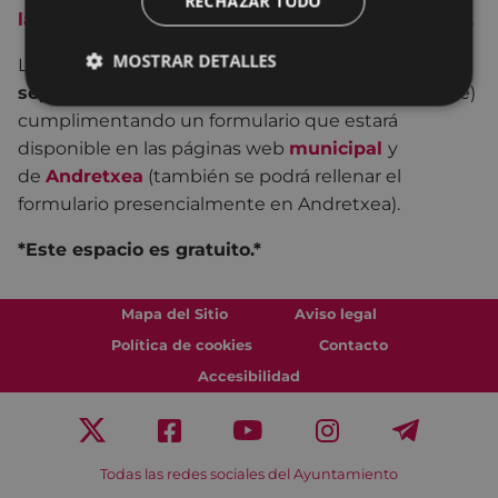
RECHAZAR TODO
la programación de otoño de 2024 de Andretxea
.
MOSTRAR DETALLES
Las
pre-matrículas
podrán realizarse del 1 de
septiembre al 25 de septiembre
(ambos inclusive)
cumplimentando un formulario que estará
disponible en las páginas web
municipal
y
de
Andretxea
(también se podrá rellenar el
formulario presencialmente en Andretxea).
*Este espacio es gratuito.*
Mapa del Sitio
Aviso legal
Política de cookies
Contacto
Accesibilidad
Todas las redes sociales del Ayuntamiento