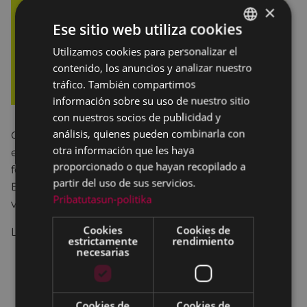
×
Ese sitio web utiliza cookies
Utilizamos cookies para personalizar el
BASQUE
contenido, los anuncios y analizar nuestro
SPANISH
tráfico. También compartimos
información sobre su uso de nuestro sitio
con nuestros socios de publicidad y
análisis, quienes pueden combinarla con
Queremos invitaros de nuevo a participar en este
otra información que les haya
espacio que quiere ser un lugar de encuentro,
proporcionado o que hayan recopilado a
formación y reflexión para nosotras las mujeres.
partir del uso de sus servicios.
Esperamos que nuestra oferta formativa sea de
Pribatutasun-politika
vuestro agrado.
Cookies
Cookies de
Los cursos son los siguientes:
estrictamente
rendimiento
necesarias
Autodefensa Feminista.
Feldenkrais: Autoconciencia a través del
movimiento.
Cookies de
Cookies de