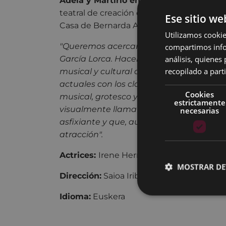
Adela y Martirio en la Casa de Bernard
teatral de creación colectiva, para person
Ese sitio we
Casa de Bernarda Alba" de García Lorca.
Utilizamos cookie
"Queremos acercarnos a cómo entendemo
compartimos infor
García Lorca. Hacemos la adaptación desd
análisis, quiene
recopilado a parti
musical y cultural que tenemos, combina
actuales con los clásicos. Es un drama 
Cookies
musical, grotesco y poético. La tragico
estrictamente
visualmente llamativa, evocando un mu
necesarias
asfixiante y que, aunque pueda provoca
atracción".
Actrices:
Irene Hernandez y Nerea Arizna
MOSTRAR DE
Dirección:
Saioa Iribarren
Idioma:
Euskera