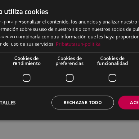
a Alba
es un proyecto
as adultas, basado en "La
b utiliza cookies
s para personalizar el contenido, los anuncios y analizar nuestro
s hoy el clásico de
mación sobre su uso de nuestro sitio con nuestros socios de pub
e el referente visual,
s pueden combinarla con otra información que les haya proporci
r del uso de sus servicios.
Pribatutasun-politika
ndo los referentes
con toques de humor, un
Cookies de
Cookies de
Cookies de
media es cantada y
rendimiento
preferencias
funcionalidad
ndo cerrado, profundo y
r grima, genera una gran
barreta
TALLES
RECHAZAR TODO
ACE