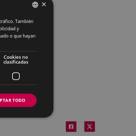
×
 tráfico. También
BASQUE
licidad y
SPANISH
onado o que hayan
Cookies no
clasificadas
PTAR TODO