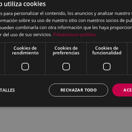
1 de marzo de 2021
.
b utiliza cookies
s para personalizar el contenido, los anuncios y analizar nuestro
mación sobre su uso de nuestro sitio con nuestros socios de pub
.
s pueden combinarla con otra información que les haya proporci
r del uso de sus servicios.
Pribatutasun-politika
Cookies de
Cookies de
Cookies de
rendimiento
preferencias
funcionalidad
TALLES
RECHAZAR TODO
ACE