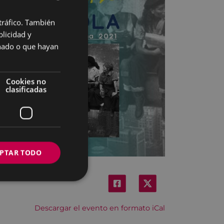
 tráfico. También
BASQUE
licidad y
SPANISH
onado o que hayan
Cookies no
clasificadas
PTAR TODO
Descargar el evento en formato iCal