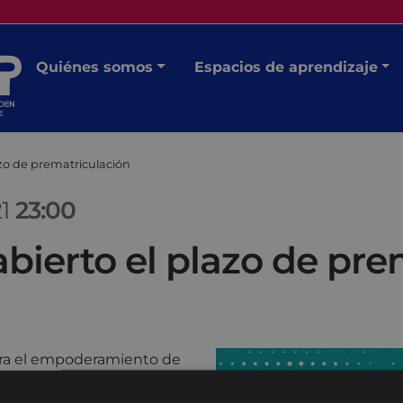
Quiénes somos
Espacios de aprendizaje
azo de prematriculación
21
23:00
abierto el plazo de pr
para el empoderamiento de
 de las prematrículas
de