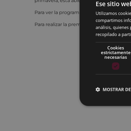
primavera, está abierto y
se cerrará el 3
Ese sitio we
Para ver la programación
PULSA AQUÍ
.
Utilizamos cookie
compartimos infor
Para realizar la prematrícula
PULSA AQUÍ
análisis, quiene
recopilado a parti
Cookies
estrictamente
necesarias
MOSTRAR DE