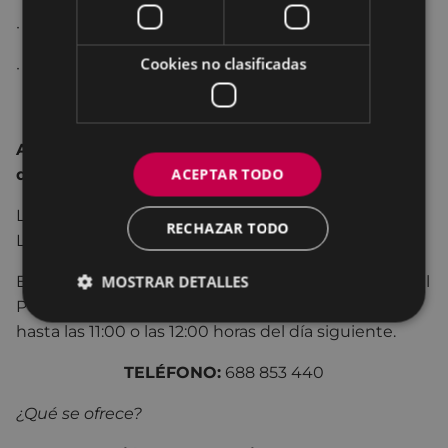
·
23 de junio, de 00:00 a 03:00.
Cookies no clasificadas
·
24 de junio, de 00:00 a 03:00.
Atención telefónica ante agresiones machistas
ACEPTAR TODO
durante las fiestas de San Juan
Los días 19 y 20 de junio, de 23:00 a 11:00 horas.
RECHAZAR TODO
Los días 23 y 24 de junio, de 00:00 a 12:00 horas.
MOSTRAR DETALLES
El servicio se activará coincidiendo con el horario del
Punto Morado y permanecerá en funcionamiento
hasta las 11:00 o las 12:00 horas del día siguiente.
TELÉFONO:
688 853 440
¿Qué se ofrece?