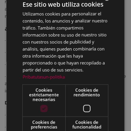
relaciones sanas. Zona móvil de información,
Ese sitio web utiliza cookies
asesoramiento y protección contra agresiones
Utilizamos cookies para personalizar el
BASQUE
machistas en entornos festivos.
contenido, los anuncios y analizar nuestro
SPANISH
tráfico. También compartimos
¿Qué ofrece el servicio?
información sobre su uso de nuestro sitio
·
Información sobre sexualidad.
con nuestros socios de publicidad y
análisis, quienes pueden combinarla con
·
Condones.
otra información que les haya
proporcionado o que hayan recopilado a
·
Información sobre violencia sexual.
partir del uso de sus servicios.
·
Frente a las agresiones sexuales, un espacio de
Pribatutasun-politika
apoyo donde se ofrece apoyo emocional,
Cookies
Cookies de
información, consejo y derivación, entre otros.
estrictamente
rendimiento
necesarias
Días, horario y ubicación: PLAZA UNZAGA
·
19 de junio, de 23:00 a 02:00.
Cookies de
Cookies de
preferencias
funcionalidad
·
20 de junio, de 23:00 a 02:00.