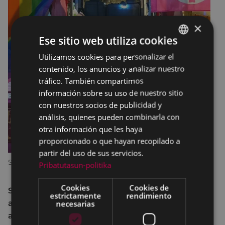
×
Ese sitio web utiliza cookies
Utilizamos cookies para personalizar el
BASQUE
contenido, los anuncios y analizar nuestro
SPANISH
tráfico. También compartimos
información sobre su uso de nuestro sitio
con nuestros socios de publicidad y
análisis, quienes pueden combinarla con
otra información que les haya
proporcionado o que hayan recopilado a
partir del uso de sus servicios.
SexuBizi-Gune Morea
Pribatutasun-politika
Cookies
Cookies de
SexuBizi - Gune Morea, espacio móvil que ofrece
estrictamente
rendimiento
asesoramiento sexual y un lugar de protección
necesarias
ante las violencias machistas estará el día de San