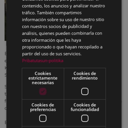
contenido, los anuncios y analizar nuestro
SPANISH
tráfico. También compartimos
información sobre su uso de nuestro sitio
con nuestros socios de publicidad y
análisis, quienes pueden combinarla con
otra información que les haya
proporcionado o que hayan recopilado a
partir del uso de sus servicios.
El programa del 8 de marzo está organizado por
Pribatutasun-politika
el
grupo de trabajo del 8 de marzo
de Eibar (Eta
Kitto...! Euskara Elkartea, Arrate Kultur Elkartea y el
Cookies
Cookies de
Servicio de igualdad-Andretxea).
estrictamente
rendimiento
necesarias
Se trata de un grupo de trabajo creado en 2017,
todavía en proceso de construcción. Hasta ahora, la
función del grupo de trabajo ha sido la organización
Cookies de
Cookies de
colectiva y en red del programa del 8 de marzo.
preferencias
funcionalidad
El objetivo principal es, entorno a este día,