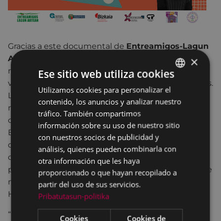
Gracias a este documental de
Entreamigos-Lagun
Artean
, se ha permitido un encuentro entre
×
mujeres de Guatemala y Euskal Herria para alzar la
Ese sitio web utiliza cookies
voz, que se puedan escuchar y que las escuchemos.
Utilizamos cookies para personalizar el
BASQUE
Las protagonistas resaltan el valor de la unión de
contenido, los anuncios y analizar nuestro
SPANISH
mujeres de territorios diferentes, de una lucha
tráfico. También compartimos
común contra el patriarcado y el machismo.
información sobre su uso de nuestro sitio
Encontrar ese punto en común, para luchar por los
con nuestros socios de publicidad y
derechos humanos de las humanas. Un proyecto
análisis, quienes pueden combinarla con
que aborda reflexiones y vivencias sobre el
otra información que les haya
periodismo, la política, el arte y el acuerpamiento de
proporcionado o que hayan recopilado a
mujeres y organizaciones en Guatemala y Euskal
partir del uso de sus servicios.
Herria.
Pribatutasun-politika
“
Derechos Humanos de las Humanas
" ha sido un
Cookies
Cookies de