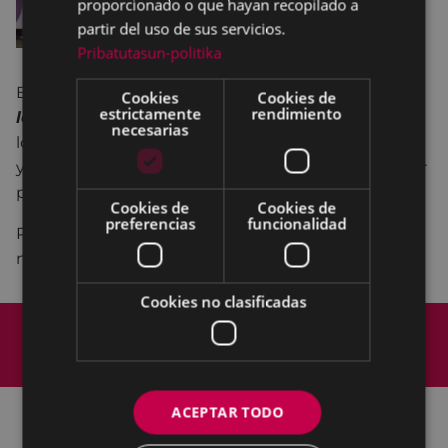
proporcionado o que hayan recopilado a
partir del uso de sus servicios.
Pribatutasun-politika
El 25 de noviembre es el
Día Internacional Contra
Cookies
Cookies de
estrictamente
rendimiento
las Violencias Machistas.
Por este motivo, todos
necesarias
los años, se convoca una concentración ciudadana,
y se hace la lectura del comunicado, para denunciar
públicamente la violencia machista.
Cookies de
Cookies de
preferencias
funcionalidad
Para conocer la historia del origen del 25 de
noviembre
PULSA AQUÍ
.
Cookies no clasificadas
Mapa del Sitio
Aviso legal
Política de cookies
Contacto
Accesibilidad
ACEPTAR TODO