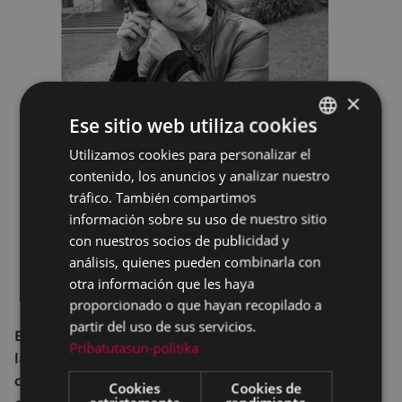
×
Ese sitio web utiliza cookies
Utilizamos cookies para personalizar el
BASQUE
contenido, los anuncios y analizar nuestro
SPANISH
tráfico. También compartimos
información sobre su uso de nuestro sitio
con nuestros socios de publicidad y
análisis, quienes pueden combinarla con
otra información que les haya
proporcionado o que hayan recopilado a
partir del uso de sus servicios.
En este coloquio se pretende poner en discusión
Pribatutasun-politika
las claves para analizar y revolucionar el sistema
de cuidados desde el ecofeminismo y con ello
Cookies
Cookies de