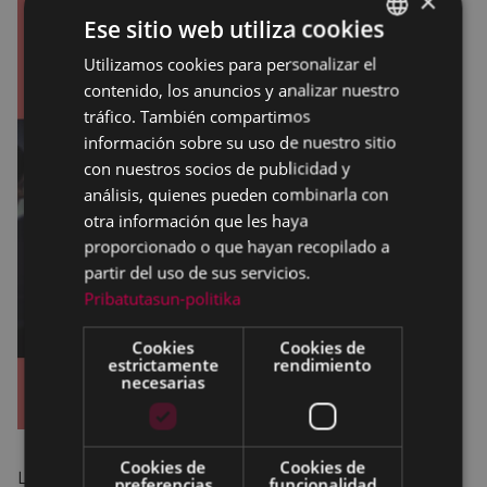
×
Ese sitio web utiliza cookies
Utilizamos cookies para personalizar el
BASQUE
contenido, los anuncios y analizar nuestro
SPANISH
tráfico. También compartimos
información sobre su uso de nuestro sitio
con nuestros socios de publicidad y
análisis, quienes pueden combinarla con
otra información que les haya
proporcionado o que hayan recopilado a
partir del uso de sus servicios.
Pribatutasun-politika
Cookies
Cookies de
estrictamente
rendimiento
necesarias
Cookies de
Cookies de
La asociación de mujeres Pagatxa nos invita a ver la
preferencias
funcionalidad