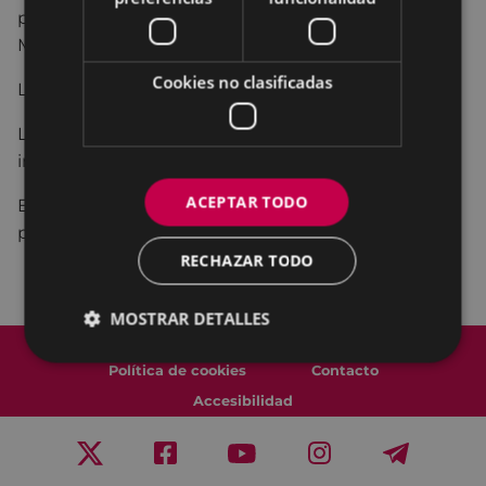
película francesa
La número uno
, dirigida por Tonie
Marshall, en el Cine Forum de febrero.
Cookies no clasificadas
La dinamizadora será
Izaskun Rodríguez Elkoro.
La actividad es abierta y gratuita. No es necesaria
inscripción previa.
ACEPTAR TODO
El
aforo máximo será de 28 personas
y se dará
prioridad a las que se queden al posterior coloquio.
RECHAZAR TODO
MOSTRAR DETALLES
Mapa del Sitio
Aviso legal
Política de cookies
Contacto
Accesibilidad