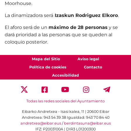
Moorhouse.
La dinamizadora será
Izaskun Rodriguez Elkoro
.
El aforo será de un
máximo de 28 personas
y se
dará prioridad a las personas que se queden al
coloquio posterior.
Mapa del Sitio
Aviso legal
Política de cookies
Contacto
Accesibilidad
Todas las redes sociales del Ayuntamiento
Eibarko Andretxea - Isasi kalea, 11 | 20600 Eibar
Andretxea: 943 54 39 38
Igualdad: 943 70 84 40
andretxea@eibar.eus
/
berdintasuna@eibar.eus
IFZ: P2003100A | DIR3 L01200300