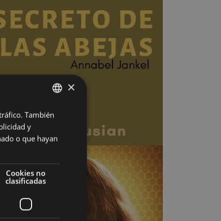
×
 tráfico. También
BASQUE
licidad y
SPANISH
onado o que hayan
Cookies no
clasificadas