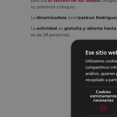
película
El secreto de las abejas
, dirigi
su posterior coloquio.
La
dinamizadora
será
Izaskun Rodrígue
La
actividad
es
gratuita y abierta hasta
es de 28 personas).
Ese sitio we
Utilizamos cookie
compartimos infor
análisis, quiene
recopilado a parti
Cookies
estrictamente
necesarias