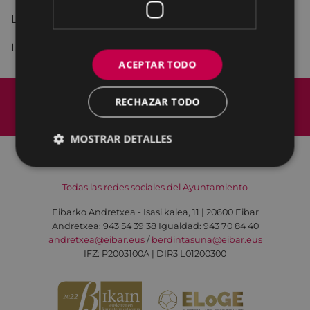
La dinamizadora es Izaskun Rodriguez Elkoro.
La actividad es
abierta y gratuita
.
ACEPTAR TODO
Mapa del Sitio
Aviso legal
RECHAZAR TODO
Política de cookies
Contacto
Accesibilidad
MOSTRAR DETALLES
Todas las redes sociales del Ayuntamiento
Eibarko Andretxea - Isasi kalea, 11 | 20600 Eibar
Andretxea: 943 54 39 38
Igualdad: 943 70 84 40
andretxea@eibar.eus
/
berdintasuna@eibar.eus
IFZ: P2003100A | DIR3 L01200300