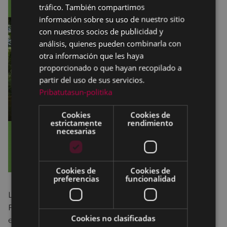
tráfico. También compartimos
información sobre su uso de nuestro sitio
con nuestros socios de publicidad y
análisis, quienes pueden combinarla con
otra información que les haya
proporcionado o que hayan recopilado a
partir del uso de sus servicios.
Pribatutasun-politika
Cookies
Cookies de
estrictamente
rendimiento
necesarias
Cookies de
Cookies de
preferencias
funcionalidad
La asociación Pagatxa ha organizado un Cine-
Forum para marzo con la película
Colette
, basada
Cookies no clasificadas
en la vida de la novelista francesa Colette.