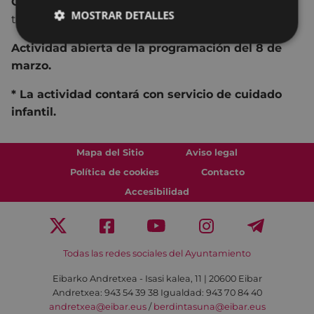
Organiza:
Martxoaren 8ko lantaldea (Grupo de
MOSTRAR DETALLES
trabajo del 8 de marzo)
Actividad abierta de la programación del 8 de
marzo.
* La actividad contará con servicio de cuidado
infantil.
Mapa del Sitio
Aviso legal
Política de cookies
Contacto
Accesibilidad
Todas las redes sociales del Ayuntamiento
Eibarko Andretxea - Isasi kalea, 11 | 20600 Eibar
Andretxea: 943 54 39 38
Igualdad: 943 70 84 40
andretxea@eibar.eus
/
berdintasuna@eibar.eus