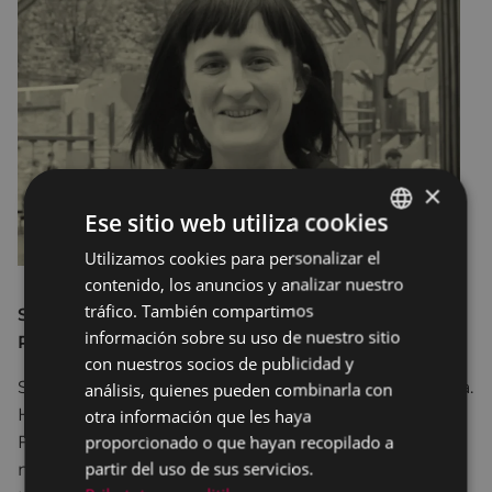
×
Ese sitio web utiliza cookies
Utilizamos cookies para personalizar el
BASQUE
contenido, los anuncios y analizar nuestro
SPANISH
tráfico. También compartimos
SESIONES ABIERTAS A LA CIUDADANÍA -
información sobre su uso de nuestro sitio
PROGRAMACIÓN DEL 8 DE MARZO
con nuestros socios de publicidad y
Siempre partimos de la teoría y la práctica feminista.
análisis, quienes pueden combinarla con
Hace ya unos cuantos años que el Movimiento
otra información que les haya
proporcionado o que hayan recopilado a
Feminista de Euskal Herria, y también los
partir del uso de sus servicios.
movimientos feministas de otros países, situaron el