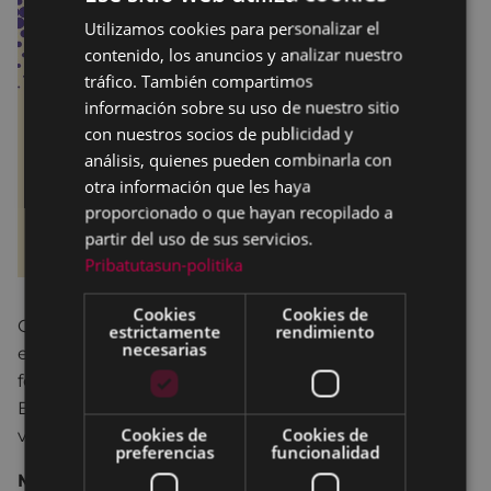
Utilizamos cookies para personalizar el
BASQUE
contenido, los anuncios y analizar nuestro
SPANISH
tráfico. También compartimos
información sobre su uso de nuestro sitio
con nuestros socios de publicidad y
análisis, quienes pueden combinarla con
otra información que les haya
proporcionado o que hayan recopilado a
partir del uso de sus servicios.
Pribatutasun-politika
Cookies
Cookies de
Queremos invitaros de nuevo a participar en este
estrictamente
rendimiento
necesarias
espacio que quiere ser un lugar de encuentro,
formación y reflexión para nosotras las mujeres.
Esperamos que nuestra oferta formativa sea de
Cookies de
Cookies de
vuestro agrado.
preferencias
funcionalidad
Matrículas
: se realizarán en Andretxea y en Pegora.