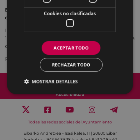
El plazo de inscripción se abre el 1 de julio y se
Cookies no clasificadas
cerrará el 20 de septiembre. de 2019.
Las matrículas en Andretxea se harán antes de las
13:00h y en Pegora antes de las 13:30h del último día
de inscripción.
ACEPTAR TODO
Para más información
PULSA AQUÍ.
RECHAZAR TODO
Mapa del Sitio
Aviso legal
MOSTRAR DETALLES
Política de cookies
Contacto
Accesibilidad
Todas las redes sociales del Ayuntamiento
Eibarko Andretxea - Isasi kalea, 11 | 20600 Eibar
Andretxea: 943 54 39 38
Igualdad: 943 70 84 40