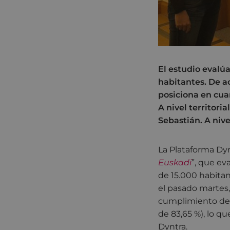
El estudio evalú
habitantes. De a
posiciona en cuar
A nivel territori
Sebastián. A nive
La Plataforma Dyn
Euskadi
”, que ev
de 15.000 habitan
el pasado martes
cumplimiento de l
de 83,65 %), lo q
Dyntra.