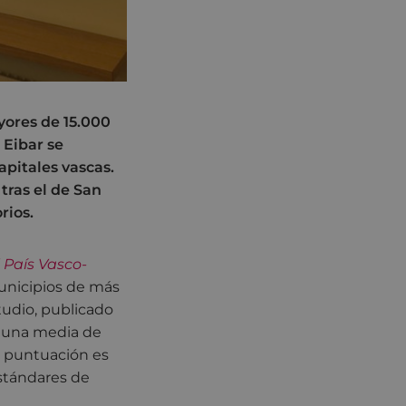
yores de 15.000
 Eibar se
apitales vascas.
tras el de San
rios.
 País Vasco-
municipios de más
tudio, publicado
r una media de
la puntuación es
estándares de