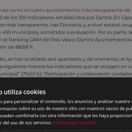
na así como el cuarto ayuntamiento más transparente de
 de los 159 indicadores establecidos por Dyntra. En Gipu
más transparente, tras Donostia, y, a nivel estatal, ocup
 459 municipios, sometidos a evaluación. Por su parte, la
n el Ranking DAM del País Vasco (Dyntra Ayuntamientos 
ón de 88,68 %.
dio, se han analizado seis apartados y, de momento, el 
a siguiente manera los indicadores que se recogen en ca
icipal” (79,03 %); “Participación y colaboración ciudadan
onómico-financiera” (100 %); “Contrataciones de servicios”
s públicas” (85 %); y “Open Data” (100 %)
b utiliza cookies
lcalde de Eibar, Miguel de los Toyos, “los buenos resultad
s para personalizar el contenido, los anuncios y analizar nuestro
mación sobre su uso de nuestro sitio con nuestros socios de pub
cionan a Eibar, junto a las tres capitales vascas, como u
s pueden combinarla con otra información que les haya proporci
parencia, y ponen de manifiesto, una vez más, nuestro 
r del uso de sus servicios.
Pribatutasun-politika
buen gobierno e ir más allá de lo que establecen las actua
emás, la evaluación que ha realizado Dyntra nos permit