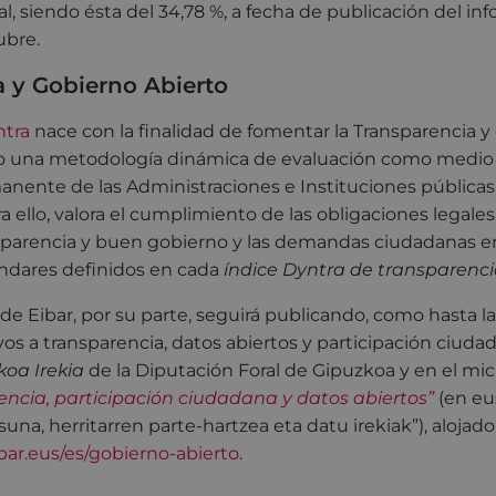
l, siendo ésta del 34,78 %, a fecha de publicación del in
ubre.
a y Gobierno Abierto
ntra
nace con la finalidad de fomentar la Transparencia y
ndo una metodología dinámica de evaluación como medio
anente de las Administraciones e Instituciones públicas
a ello, valora el cumplimiento de las obligaciones legales
sparencia y buen gobierno y las demandas ciudadanas en
ándares definidos en cada
índice Dyntra de transparenci
e Eibar, por su parte, seguirá publicando, como hasta la 
vos a transparencia, datos abiertos y participación ciuda
koa Irekia
de la Diputación Foral de Gipuzkoa y en el mic
encia, participación ciudadana y datos abiertos”
(en eu
una, herritarren parte-hartzea eta datu irekiak”), alojado
ar.eus/es/gobierno-abierto
.