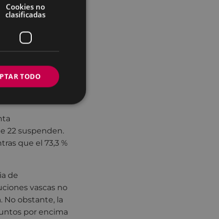
Cookies no
 nos sitúan en muy
clasificadas
y Barakaldo, en
l ranking, figuran
amientos de
PTAR TODO
a
nta
ue 22 suspenden.
tras que el 73,3 %
ia de
tuciones vascas no
. No obstante, la
puntos por encima