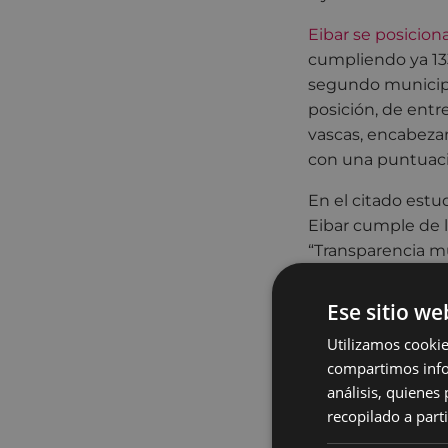
Eibar se posicio
cumpliendo ya 133
segundo municipio 
posición, de entre
vascas, encabeza
con una puntuaci
En el citado estu
Eibar cumple de l
“Transparencia mun
“Transparencia ec
“Urbanismo y obra
Ese sitio we
En palabras del a
Utilizamos cookie
compartimos infor
este estudio, posi
análisis, quiene
materia de trans
recopilado a parti
por favorecer el 
transparencia. Ad