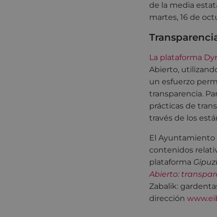
de la media estata
martes, 16 de oct
Transparenci
La plataforma Dy
Abierto, utiliza
un esfuerzo perm
transparencia. Par
prácticas de tran
través de los est
El Ayuntamiento d
contenidos relati
plataforma
Gipuz
Abierto: transpar
Zabalik: gardentas
dirección
www.eib