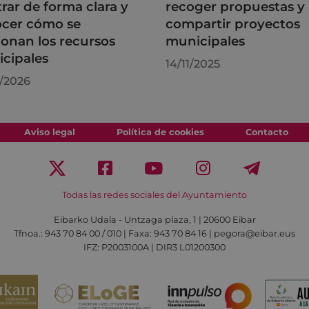
rar de forma clara y
recoger propuestas y
cer cómo se
compartir proyectos
ionan los recursos
municipales
cipales
14/11/2025
/2026
Aviso legal
Política de cookies
Contacto
Todas las redes sociales del Ayuntamiento
Eibarko Udala - Untzaga plaza, 1 | 20600 Eibar
Tfnoa.: 943 70 84 00 / 010 | Faxa: 943 70 84 16 | pegora@eibar.eus
IFZ: P2003100A | DIR3 L01200300