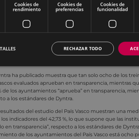
Cookies de
Cookies de
Cookies de
 nuestra situación actual, y aunque los datos obtenidos
rendimiento
preferencias
funcionalidad
vidente que tenemos un margen de mejora importante”.
 muy de cerca en el ranking los ayuntamientos de Getxo 
ar, respectivamente, y, tras estos, algo más alejados en e
Por otra parte, en la cola del ranking se sitúan los ayunt
TALLES
RECHAZAR TODO
ACE
tamientos vascos aprueban en transparenci
ntra ha publicado muestra que tan solo ocho de los trei
scos evaluados aprueban en transparencia, mientras q
 % de los ayuntamientos “aprueba” en transparencia, mien
o a los estándares de Dyntra.
s resultados del estudio del País Vasco muestran una med
os indicadores del 42,73 %, lo que supone que las insti
do en transparencia”, respecto a los estándares de Dyntra
iento de los ayuntamientos del País Vasco está ocho 