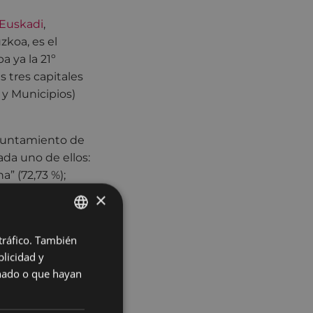
 Euskadi
,
zkoa, es el
a ya la 21º
s tres capitales
y Municipios)
Ayuntamiento de
da uno de ellos:
a” (72,73 %);
 (93,33 %);
×
os obtenidos tras
 tráfico. También
BASQUE
licidad y
n referente en
SPANISH
onado o que hayan
firme compromiso
les leyes de
e conocer con