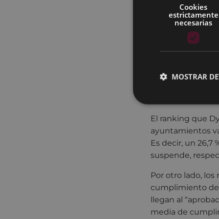
Cookies
exactitud cuál es
estrictamente
buen lugar, es e
necesarias
A Eibar le siguen
quinto y sexto lug
Durango y Leioa. 
MOSTRAR DE
Gernika y Sestao.
8 de 30 ayun
El ranking que Dy
ayuntamientos va
Es decir, un 26,7
suspende, respect
Por otro lado, lo
cumplimiento de l
llegan al “aproba
media de cumplim