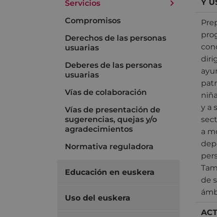
Y U
Servicios
Compromisos
Pre
pro
Derechos de las personas
con
usuarias
diri
Deberes de las personas
ayu
usuarias
patr
Vías de colaboración
niña
y a 
Vías de presentación de
sugerencias, quejas y/o
sect
agradecimientos
a m
depo
Normativa reguladora
pers
Tam
Educación en euskera
de s
ámb
Uso del euskera
ACT