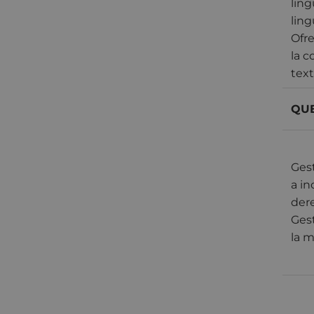
ling
ling
Ofr
la c
text
QUE
Gest
a i
dere
Ges
la m