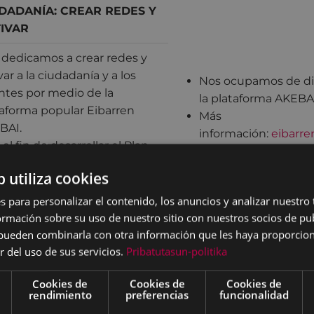
DADANÍA: CREAR REDES Y
IVAR
 dedicamos a crear redes y
var a la ciudadanía y a los
Nos ocupamos de di
ntes por medio de la
la plataforma AKEBAI
taforma popular Eibarren
Más
BAI.
información:
eibarr
el fin de desarrollar el Plan
http://akebai.eus/
ratégico de Euskera
b utiliza cookies
943700912
ulsamos la participación
dadana, creando mesas de
s para personalizar el contenido, los anuncios y analizar nuestro
ajo de los diferentes
mación sobre su uso de nuestro sitio con nuestros socios de pub
tos y ayudando a llevar a
s pueden combinarla con otra información que les haya proporci
r del uso de sus servicios.
Pribatutasun-politika
 las acciones que se
anizan en dichas mesas.
Cookies de
Cookies de
Cookies de
rendimiento
preferencias
funcionalidad
BVENCIONES