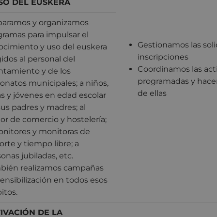
SO DEL EUSKERA
paramos y organizamos
gramas para impulsar el
Gestionamos las soli
ocimiento y uso del euskera
inscripciones
gidos al personal del
Coordinamos las act
ntamiento y de los
programadas y hac
onatos municipales; a niños,
de ellas
s y jóvenes en edad escolar
sus padres y madres; al
or de comercio y hostelería;
onitores y monitoras de
rte y tiempo libre; a
onas jubiladas, etc.
bién realizamos campañas
ensibilización en todos esos
itos.
IVACIÓN DE LA