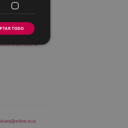
skara@eibar.eus
PTAR TODO
u/kultura/euskera
skara@eibar.eus