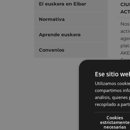
El euskera en Eibar
CIU
ACT
Normativa
Nos
acti
Aprende euskera
age
pla
Convenios
AKE
Con 
Est
Ese sitio we
imp
ciu
Utilizamos cookie
trab
compartimos infor
ámbi
análisis, quiene
recopilado a parti
cabo
org
Cookies
estrictamente
SU
necesarias