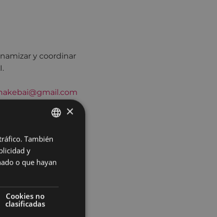
namizar y coordinar
.
enakebai@gmail.com
×
 tráfico. También
BASQUE
licidad y
SPANISH
onado o que hayan
Cookies no
clasificadas