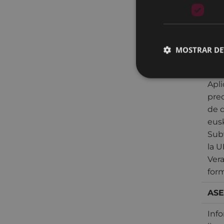
Con
nom
loca
proy
MOSTRAR DE
con
uso 
Apl
prec
de d
eusk
Sub
la 
Vera
for
ASE
Inf