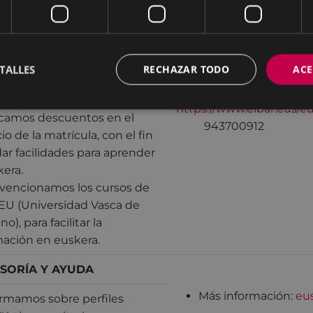
cedemos ayudas
inativas a asociaciones
les, para que desarrollen
Mas información:
eu
ectos dirigidos a mejorar el
TALLES
RECHAZAR TODO
ACE
ocimiento del euskera, su
y calidad.
https://www.eibar.eus/e
icamos descuentos en el
943700912
io de la matrícula, con el fin
ar facilidades para aprender
era.
vencionamos los cursos de
UEU (Universidad Vasca de
no), para facilitar la
mación en euskera.
SORÍA Y AYUDA
Más información:
eu
ormamos sobre perfiles