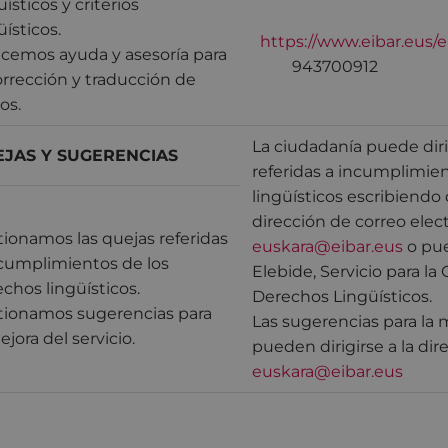
üísticos y criterios
üísticos.
https://www.eibar.eus/
ecemos ayuda y asesoría para
943700912
orrección y traducción de
os.
La ciudadanía puede diri
JAS Y SUGERENCIAS
referidas a incumplimie
lingüísticos escribiendo
dirección de correo elec
ionamos las quejas referidas
euskara@eibar.eus
o pue
ncumplimientos de los
Elebide, Servicio para la 
chos lingüísticos.
Derechos Lingüísticos.
tionamos sugerencias para
Las sugerencias para la m
ejora del servicio.
pueden dirigirse a la dir
euskara@eibar.eus