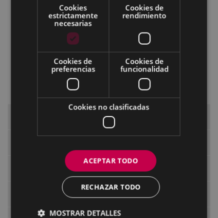
Cookies
Cookies de
Derechos de las personas usuarias
estrictamente
rendimiento
necesarias
Deberes de las personas usuarias
Vías de colaboración
Cookies de
Cookies de
Vías de presentación de sugerencias, quejas
preferencias
funcionalidad
y/o agradecimientos
Normativa reguladora
Cookies no clasificadas
Educación en euskera
Uso del euskera
ACEPTAR TODO
El euskera en Eibar
RECHAZAR TODO
Normativa
MOSTRAR DETALLES