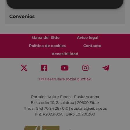
Aprende euskera
Convenios
Mapa del Sitio
Aviso legal
Política de cookies
Contacto
Accesibilidad
Udalaren sare sozial guztiak
Portalea Kultur Etxea - Euskara arloa
Bista eder 10, 2. solairua | 20600 Eibar
Tfnoa.: 943 70 84 26 / 010 | euskara@eibar.eus
IFZ: P2003100A | DIR3 L01200300