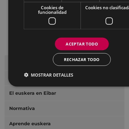
Derechos de las personas usuarias
Cookies de
Cookies no clasificad
Deberes de las personas usuarias
funcionalidad
Vías de colaboración
Vías de presentación de sugerencias, quejas
y/o agradecimientos
ACEPTAR TODO
Normativa reguladora
RECHAZAR TODO
Educación en euskera
MOSTRAR DETALLES
Uso del euskera
El euskera en Eibar
Normativa
Aprende euskera