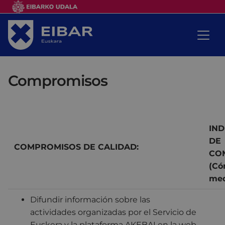
Compromisos
IN
DE
COMPROMISOS DE CALIDAD:
CO
(
Có
med
Difundir información sobre las
actividades organizadas por el Servicio de
Euskera y la plataforma AKEBAI en la web