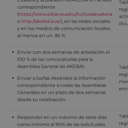
Tab
correspondiente
regi
(
https://www.eibar.eus/eu/kultura/euskera
act
o
http://akebai.eus/
), en las redes sociales
div
y en los medios de comunicación locales,
al menos en un 85 %.
Enviar con dos semanas de antelación el
100 % de las convocatorias para la
Asamblea General de AKEBAI.
Tab
regi
Enviar a los/las Akekides la información
men
correspondiente a todas las Asambleas
env
Generales en un plazo de dos semanas
desde su celebración.
Tab
Responder en un máximo de siete días
regi
como mínimo al 90% de las solicitudes