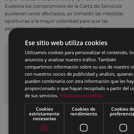
Euskera los compromisos de la Carta de Servicios
pudieran verse afectados, se tomarán las medidas
oportunas a la mayor celeridad para que las
personas usuarias no resulten afectadas.
Ese sitio web utiliza cookies
Dónde estamos
Utilizamos cookies para personalizar el contenido, lo
anuncios y analizar nuestro tráfico. También
Qué hacemos
compartimos información sobre su uso de nuestro si
con nuestros socios de publicidad y análisis, quienes
pueden combinarla con otra información que les ha
Subvenciones
proporcionado o que hayan recopilado a partir del u
de sus servicios.
Pribatutasun-politika
Carta de Servicios
Cookies
Cookies de
Cookies d
Servicios
estrictamente
rendimiento
preferenci
necesarias
Compromisos