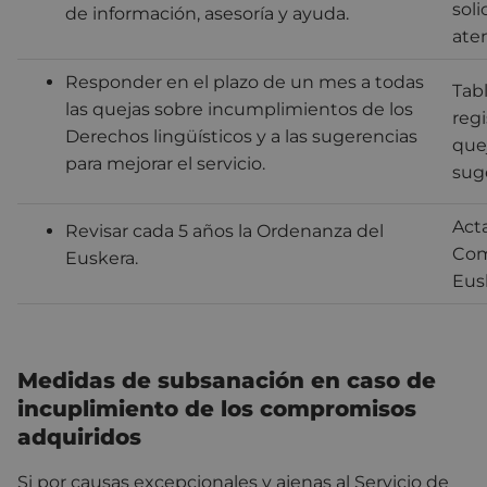
soli
de información, asesoría y ayuda.
ate
Responder en el plazo de un mes a todas
Tab
las quejas sobre incumplimientos de los
regi
Derechos lingüísticos y a las sugerencias
que
para mejorar el servicio.
sug
Acta
Revisar cada 5 años la Ordenanza del
Com
Euskera.
Eus
Medidas de subsanación en caso de
incuplimiento de los compromisos
adquiridos
Si por causas excepcionales y ajenas al Servicio de