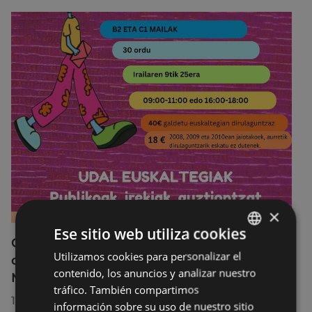
×
Ese sitio web utiliza cookies
Curso breve de preparación de exámenes
Utilizamos cookies para personalizar el
BASQUE
de los niveles B2 y C1 en el Euskaltegi
contenido, los anuncios y analizar nuestro
Municipal
SPANISH
tráfico. También compartimos
13/07/2026
información sobre su uso de nuestro sitio