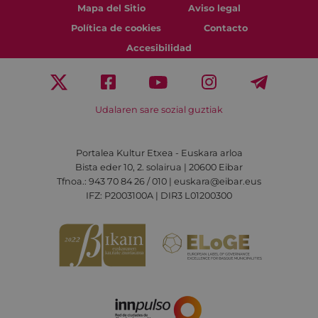
Mapa del Sitio
Aviso legal
Política de cookies
Contacto
Accesibilidad
Udalaren sare sozial guztiak
Portalea Kultur Etxea - Euskara arloa
Bista eder 10, 2. solairua | 20600 Eibar
Tfnoa.: 943 70 84 26 / 010 | euskara@eibar.eus
IFZ: P2003100A | DIR3 L01200300