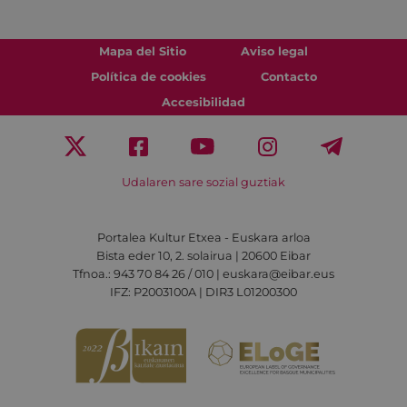
Mapa del Sitio
Aviso legal
Política de cookies
Contacto
Accesibilidad
Udalaren sare sozial guztiak
Portalea Kultur Etxea - Euskara arloa
Bista eder 10, 2. solairua | 20600 Eibar
Tfnoa.: 943 70 84 26 / 010 | euskara@eibar.eus
IFZ: P2003100A | DIR3 L01200300