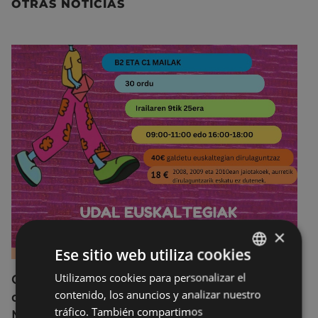
OTRAS NOTICIAS
×
Ese sitio web utiliza cookies
Utilizamos cookies para personalizar el
BASQUE
Curso breve de preparación de exámenes
contenido, los anuncios y analizar nuestro
de los niveles B2 y C1 en el Euskaltegi
SPANISH
tráfico. También compartimos
Municipal