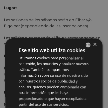
Lugar:
Las sesiones de los sábados serán en Eibar y/o
Elgoibar (dependiendo de las inscripciones).
Las salidas durante todo el fin de semana serán en
×
el albergue La Arboleda.
Ese sitio web utiliza cookies
Precio:
Utilizamos cookies para personalizar el
BASQUE
contenido, los anuncios y analizar nuestro
SPANISH
El precio del curso es de 294,5 euros pero los y las
tráfico. También compartimos
empadronadas en Debabarrena pagarán sólo la
información sobre su uso de nuestro sitio
mitad de la matrícula, 147,25 €.
con nuestros socios de publicidad y
análisis, quienes pueden combinarla con
Inscripción
: https://labur.eus/debabarrenabegirale
otra información que les haya
proporcionado o que hayan recopilado a
partir del uso de sus servicios.
Más información: 943 708426