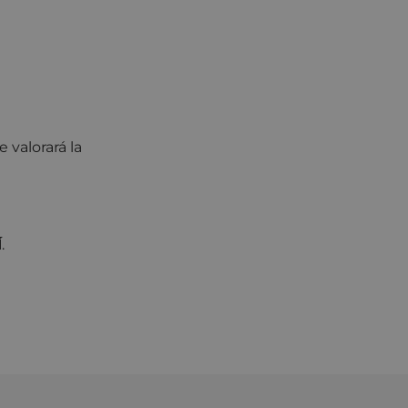
 valorará la
Í
.