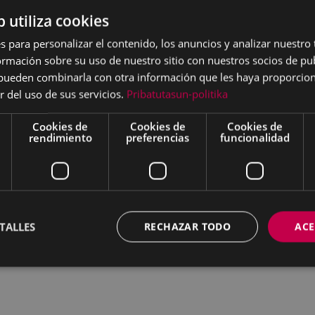
b utiliza cookies
contrar o inventar términos en euskera para vocablos 
n el mundo digital provenientes sobre todo del ingle
s para personalizar el contenido, los anuncios y analizar nuestro
. Los oganizadores son el Ayuntamiento AEK de Eibar y
mación sobre su uso de nuestro sitio con nuestros socios de pub
s pueden combinarla con otra información que les haya proporci
r del uso de sus servicios.
Pribatutasun-politika
deseen participar podrán elegir una o varias palabras de
Cookies de
Cookies de
Cookies de
rán inventar o encontrar su equivalente en euskera. Di
rendimiento
preferencias
funcionalidad
 enviandolas por correo electrónico a euskaltegia@eibar
kara@eibar.eus o llevandolas a la urna instalada en la B
as:
TALLES
RECHAZAR TODO
ACE