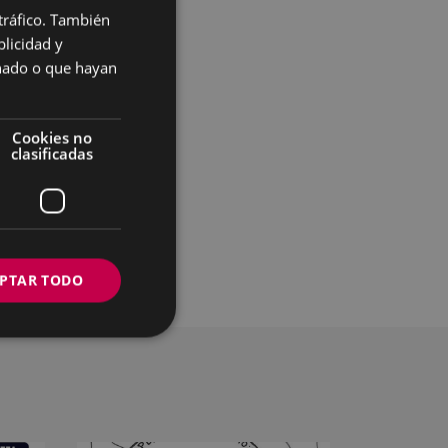
 tráfico. También
BASQUE
licidad y
SPANISH
onado o que hayan
Cookies no
clasificadas
er a
Pegora,
PTAR TODO