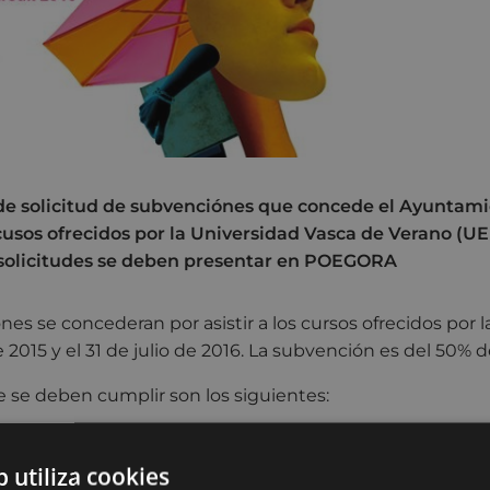
 de solicitud de subvenciónes que concede el Ayuntami
cusos ofrecidos por la Universidad Vasca de Verano (UE
 solicitudes se deben presentar en POEGORA
es se concederan por asistir a los cursos ofrecidos por l
2015 y el 31 de julio de 2016. La subvención es del 50% de
e se deben cumplir son los siguientes:
tidos por UEU en Markeskoa.
b utiliza cookies
ado/a en Eibar.