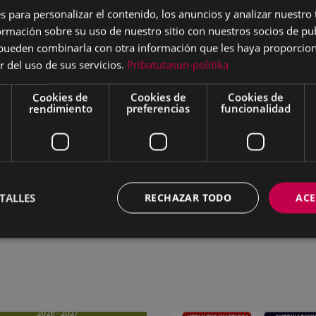
s para personalizar el contenido, los anuncios y analizar nuestro
ínimo una asistencia del 85%
mación sobre su uso de nuestro sitio con nuestros socios de pub
s pueden combinarla con otra información que les haya proporci
idos UEU fuera de Eibar:
r del uso de sus servicios.
Pribatutasun-politika
ser estudiante.
Cookies de
Cookies de
Cookies de
rendimiento
preferencias
funcionalidad
ado/a en Eibar.
ínimo una asistencia del 85%.
 impreso de solicitud
PULSA AQUÍ
o bien puedes acced
o a la ciudadanía
.
TALLES
RECHAZAR TODO
ACE