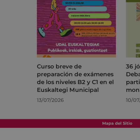
Curso breve de
36 j
preparación de exámenes
Deba
de los niveles B2 y C1 en el
part
Euskaltegi Municipal
moni
13/07/2026
10/07
Mapa del Sitio