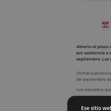
Abierto el plazo
por asistencia a 
septiembre. Las
Dichas subvencion
de septiembre de 
Los requisitos qu
Cursos impar
Ese sitio we
- Estar empadron