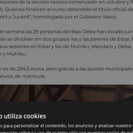
sesiones de la sección teórica comenzarán en octubre y fi
l). Quienes finalicen el curso obtendrán el título oficial 
ntil y Juvenil", homologado por el Gobierno Vasco.
e semana las 29 personas del Bajo Deba han estado junt
o se dividirán en dos grupos: los y las jóvenes de Eibar, 
sus sesiones en Eibar y los de Mutriku, Mendaro y Deba,
 y Mutriku.
o es de 294,5 euros, pero gracias a las ayudas municipale
euros de matrícula.
b utiliza cookies
s para personalizar el contenido, los anuncios y analizar nuestro
mación sobre su uso de nuestro sitio con nuestros socios de pub