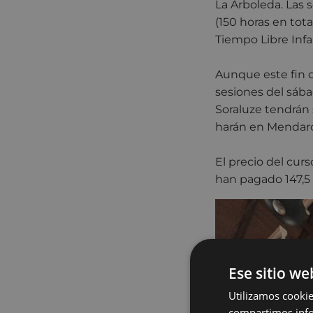
La Arboleda. Las 
(150 horas en tota
Tiempo Libre Infa
Aunque este fin d
sesiones del sábad
Soraluze tendrán 
harán en Mendaro
El precio del curs
han pagado 147,5 
Ese sitio we
Utilizamos cookie
compartimos infor