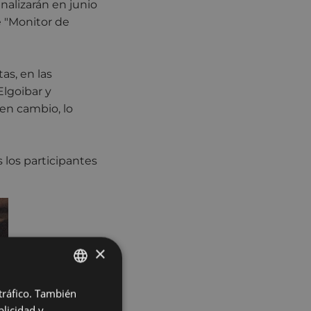
nalizarán en junio
de "Monitor de
as, en las
Elgoibar y
 en cambio, lo
s los participantes
×
 tráfico. También
BASQUE
licidad y