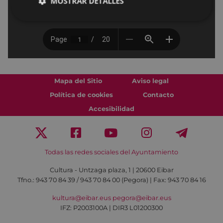
MOSTRAR DETALLES
Mapa del Sitio
Aviso legal
Política de cookies
Contacto
Accesibilidad
Todas las redes sociales del Ayuntamiento
Cultura - Untzaga plaza, 1 | 20600 Eibar
Tfno.:
943 70 84 39 / 943 70 84 00 (Pegora)
| Fax: 943 70 84 16
kultura@eibar.eus
pegora@eibar.eus
IFZ: P2003100A | DIR3 L01200300