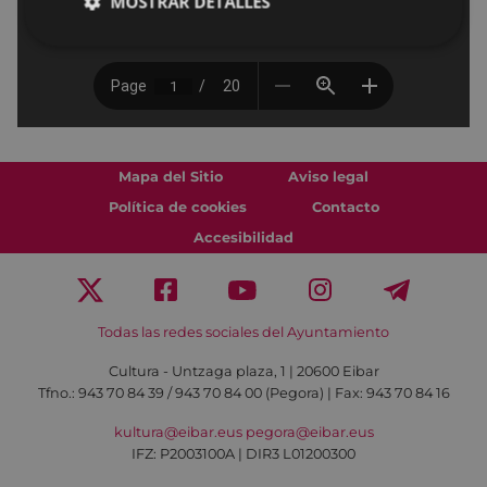
MOSTRAR DETALLES
Mapa del Sitio
Aviso legal
Política de cookies
Contacto
Accesibilidad
Todas las redes sociales del Ayuntamiento
Cultura - Untzaga plaza, 1 | 20600 Eibar
Tfno.:
943 70 84 39 / 943 70 84 00 (Pegora)
| Fax: 943 70 84 16
kultura@eibar.eus
pegora@eibar.eus
IFZ: P2003100A | DIR3 L01200300