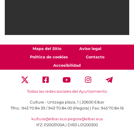
Mapa del Sitio
Aviso legal
Política de cookies
Contacto
Accesibilidad
Todas las redes sociales del Ayuntamiento
Cultura - Untzaga plaza, 1 | 20600 Eibar
Tfno.:
943 70 84 39 / 943 70 84 00 (Pegora)
| Fax: 943 70 84 16
kultura@eibar.eus
pegora@eibar.eus
IFZ: P2003100A | DIR3 L01200300