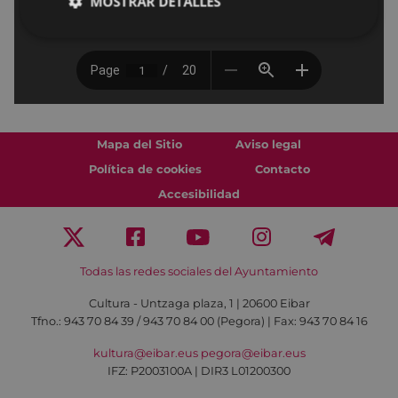
MOSTRAR DETALLES
Mapa del Sitio
Aviso legal
Política de cookies
Contacto
Accesibilidad
Todas las redes sociales del Ayuntamiento
Cultura - Untzaga plaza, 1 | 20600 Eibar
Tfno.:
943 70 84 39 / 943 70 84 00 (Pegora)
| Fax: 943 70 84 16
kultura@eibar.eus
pegora@eibar.eus
IFZ: P2003100A | DIR3 L01200300