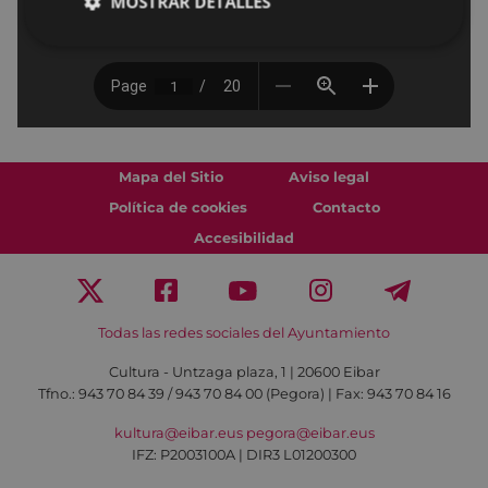
MOSTRAR DETALLES
Mapa del Sitio
Aviso legal
Política de cookies
Contacto
Accesibilidad
Todas las redes sociales del Ayuntamiento
Cultura - Untzaga plaza, 1 | 20600 Eibar
Tfno.:
943 70 84 39 / 943 70 84 00 (Pegora)
| Fax: 943 70 84 16
kultura@eibar.eus
pegora@eibar.eus
IFZ: P2003100A | DIR3 L01200300