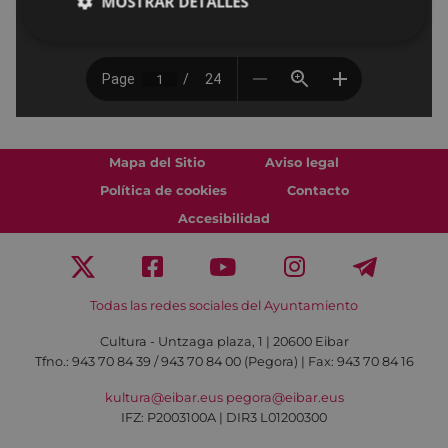
MOSTRAR DETALLES
Mapa del Sitio
Aviso legal
Política de cookies
Contacto
Accesibilidad
Todas las redes sociales del Ayuntamiento
Cultura - Untzaga plaza, 1 | 20600 Eibar
Tfno.:
943 70 84 39 / 943 70 84 00 (Pegora)
| Fax: 943 70 84 16
kultura@eibar.eus
pegora@eibar.eus
IFZ: P2003100A | DIR3 L01200300