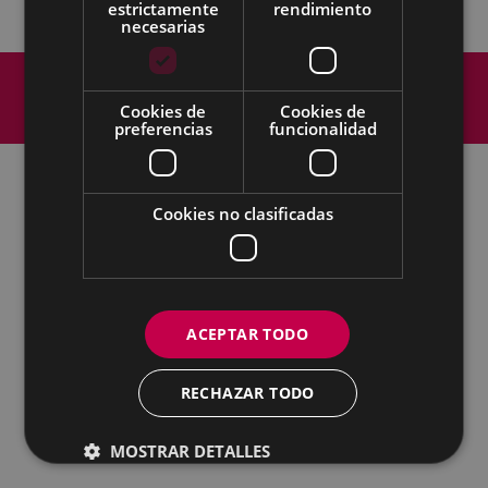
estrictamente
rendimiento
necesarias
Mapa del Sitio
Aviso legal
Política de cookies
Contacto
Cookies de
Cookies de
preferencias
funcionalidad
Accesibilidad
Cookies no clasificadas
Todas las redes sociales del Ayuntamiento
Cultura - Untzaga plaza, 1 | 20600 Eibar
Tfno.:
943 70 84 39 / 943 70 84 00 (Pegora)
| Fax: 943 70 84 16
kultura@eibar.eus
pegora@eibar.eus
ACEPTAR TODO
IFZ: P2003100A | DIR3 L01200300
RECHAZAR TODO
MOSTRAR DETALLES