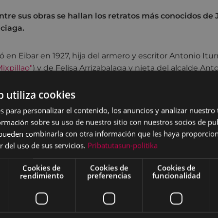
entre sus obras se hallan los retratos más conocidos de 
nciaga.
ció en Eibar en 1927, hija del armero y escritor Antonio Itu
ixpillao"
) y de Felisa Arrizabalaga y nieta del alcalde Ant
ucción de la Casa Consistorial de Eibar.
b utiliza cookies
vió con sus tíos. Desde su infancia mostró interés hacia la 
s para personalizar el contenido, los anuncios y analizar nuestro
 fue admitida en la Escuela de Bellas Artes de San Ferna
mación sobre su uso de nuestro sitio con nuestros socios de pub
 en la Residencia de señoritas de la calle Fortuny, en dón
s pueden combinarla con otra información que les haya proporci
ía Wonenburg, la científica Pilar de Madariaga y la peri
r del uso de sus servicios.
Pribatutasun-politika
se casó con el pintor Ricardo Macarrón, y tuvieron dos hij
Cookies de
Cookies de
Cookies de
rendimiento
preferencias
funcionalidad
trató a personalidades como Julio Caro Baroja, Cristóbal B
ite, pero además de ser una gran retratista, pintó tam
es. Sus obras se han expuesto en tres ocasiones en Eibar, 
inturas de Ricardo Macarrón, en 2010 y en 2012, las dos ú