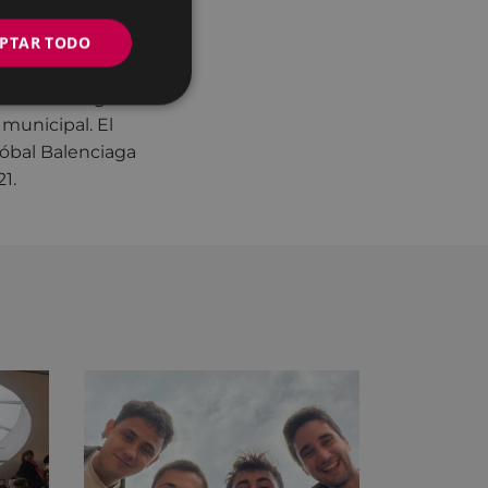
PTAR TODO
o PDF
) ha sido
cedido fotografías
municipal. El
tóbal Balenciaga
1.