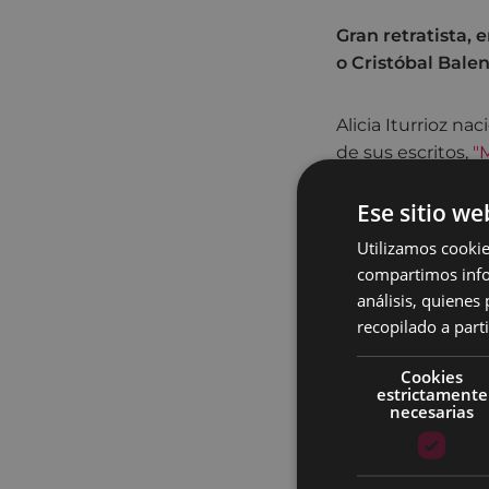
Gran retratista, 
o Cristóbal Bale
Alicia Iturrioz na
de sus escritos,
"M
impulsó la constr
Ese sitio we
Tras la guerra, vi
Utilizamos cookie
dibujo, y en 1944
compartimos infor
estudios se alojó
análisis, quiene
la matemática Mar
recopilado a parti
Morales. En 1951 
Mónica.
Cookies
estrictamente
Alicia Iturrioz re
necesarias
Carmen Martín Ga
retratos infantil
primera junto a p