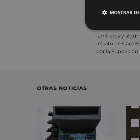
Topaleku, la prime
MOSTRAR DE
Esta
pequeña sem
escrita por sus h
familiares y algu
retrato de Caro B
por la Fundación B
OTRAS NOTICIAS