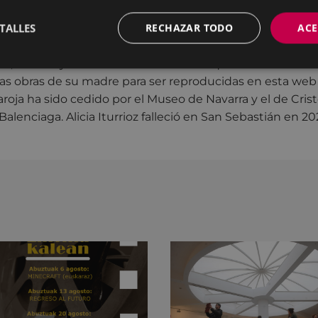
ra a título individual y la segunda de manera colectiva.
TALLES
RECHAZAR TODO
ACE
blanza biográfica que publicamos
(también en
format
ijas, Susana y Mónica Macarrón Iturrioz que también han 
nas obras de su madre para ser reproducidas en esta web 
aroja ha sido cedido por el Museo de Navarra y el de Cris
alenciaga. Alicia Iturrioz falleció en San Sebastián en 202